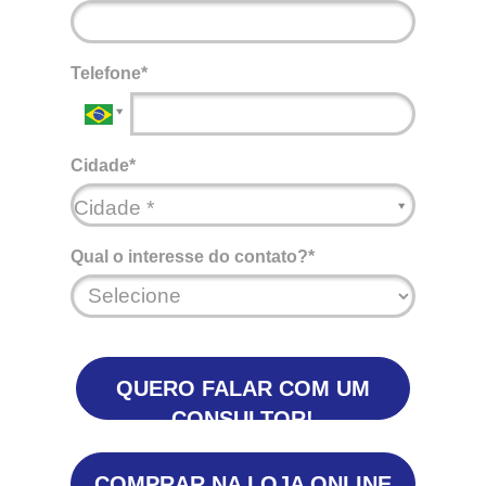
Telefone*
Cidade*
Cidade*
Cidade *
Qual o interesse do contato?*
QUERO FALAR COM UM
CONSULTOR!
COMPRAR NA LOJA ONLINE